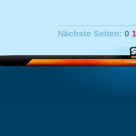
Nächste Seiten:
0
© Copy