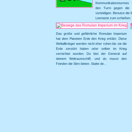
Kommunikationsturmes
den Turm gegen die fei
verteidigen. Benutze die
Leertaste zum schießen. Z
N
Das große und gefährliche Romulan Imperium
hat dem Planeten Erde den Krieg erklärt. Diese
Weltallkrieger werden nicht eher ruhen bis sie die
Erde zerstört haben oder selber im Krieg
vernichtet wurden. Du bist der General auf
deinem Weltraumschiff, und du musst den
Feinden die Stirn bieten. Statte de...