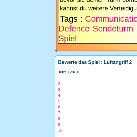
kannst du weitere Verteidig
Tags :
Communicatio
Defence
Sendeturm
Spiel
Bewerte das Spiel : Luftangriff 2
Jetzt 3.20/10
1
2
3
4
5
6
7
8
9
10