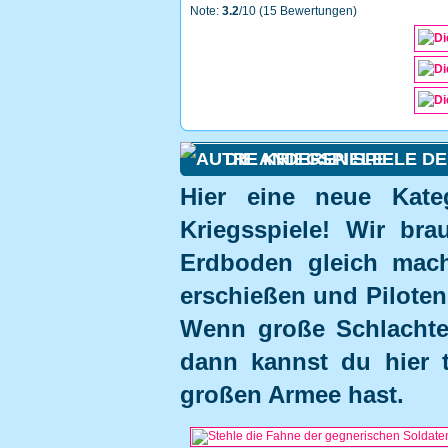
Note:
3.2
/10 (15 Bewertungen)
DIE ANDEREN SPIELE DE
Hier eine neue Kateg
Kriegsspiele! Wir br
Erdboden gleich mach
erschießen und Piloten
Wenn große Schlachten
dann kannst du hier 
großen Armee hast.