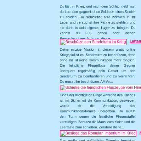
Du bist im Krieg, und nach dem Schlachtfeld hast
du Lust den gegnerischen Soldaten einen Streich
zu spielen. Du schleichst also heimlich in ihr
Lager und versuchst ihre Fahne zu stehlen, und
sie dann in dein eigenes Lager zu bringen. Du
kannst du Fuß gehen oder dienen
Panzerbenutzen. Achtung, die ge...
Luftan
Deine einzige Mission in diesem gratis online
Kriegspiel ist es, Sendeturm zu beschützen, denn
ohne ihn ist keine Kommunikation mehr möglich.
Die feindliche Fliegerflotte deiner Gegner
überquert regelmäßig dein Gebiet um den
Sendeturm zu bombardieren und zu vernichten.
Du musst ihn beschützen. AM An...
Eines der wichtigsten Dinge während des Krieges
ist mit Sicherheit die Kommunikation, deswegen
wurde dir die Verteidigung des
Kommunikationsturmes übergeben. Du musst
den Turm gegen die feindliche Fliegerstaffel
verteidigen. Benutze die Maus zum zielen und die
Leertaste zum schießen. Zerstöre die fe...
Das große und gefährliche Romulan Imperium