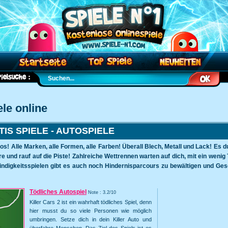
le online
IS SPIELE - AUTOSPIELE
os! Alle Marken, alle Formen, alle Farben! Überall Blech, Metall und Lack! Es d
re und rauf auf die Piste! Zahlreiche Wettrennen warten auf dich, mit ein wenig 
digkeitsspielen gibt es auch noch Hindernisparcours zu bewältigen und Gesc
Tödliches Autospiel
Note : 3.2/10
Killer Cars 2 ist ein wahrhaft tödliches Spiel, denn
hier musst du so viele Personen wie möglich
umbringen. Setze dich in dein Killer Auto und