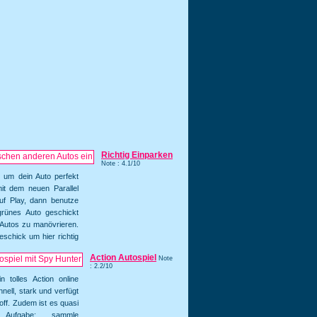
Richtig Einparken
Note : 4.1/10
u um dein Auto perfekt
it dem neuen Parallel
uf Play, dann benutze
grünes Auto geschickt
 Autos zu manövrieren.
schick um hier richtig
Action Autospiel
Note
: 2.2/10
 tolles Action online
hnell, stark und verfügt
toff. Zudem ist es quasi
e Aufgabe: sammle