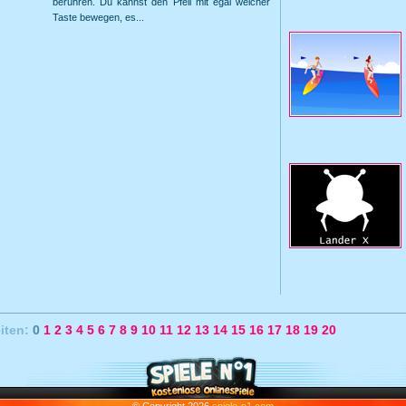
berühren. Du kannst den Pfeil mit egal welcher
Taste bewegen, es...
iten:
0
1
2
3
4
5
6
7
8
9
10
11
12
13
14
15
16
17
18
19
20