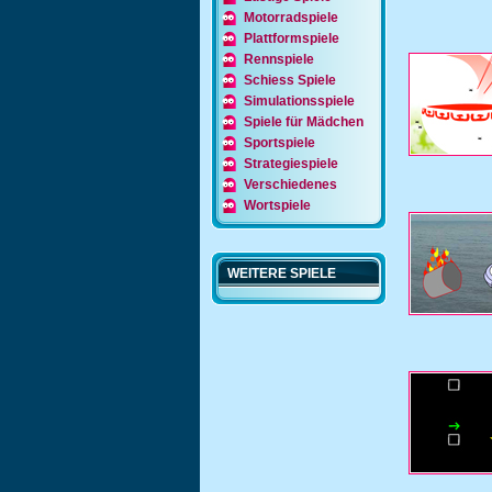
Motorradspiele
Plattformspiele
Rennspiele
Schiess Spiele
Simulationsspiele
Spiele für Mädchen
Sportspiele
Strategiespiele
Verschiedenes
Wortspiele
WEITERE SPIELE