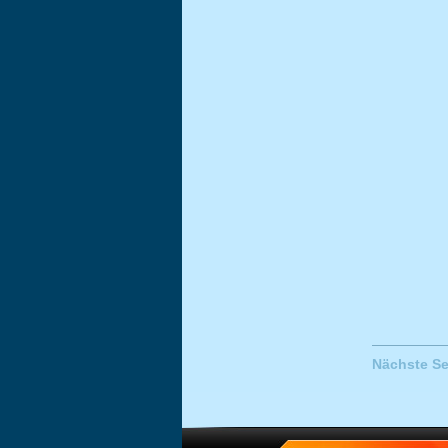
Nächste Se