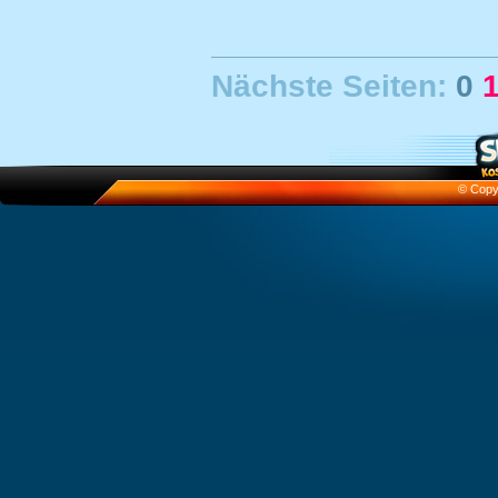
Nächste Seiten:
0
© Copy