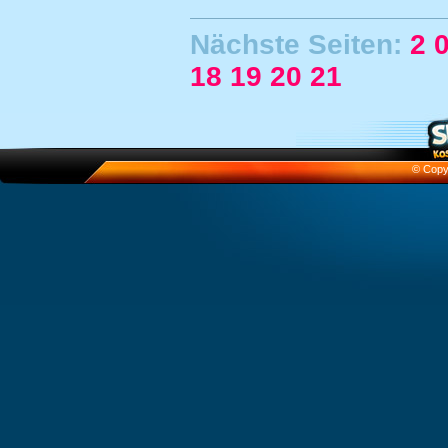
Nächste Seiten:
2
18
19
20
21
© Copy