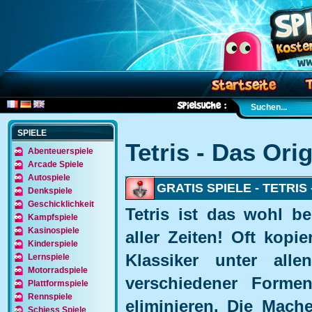
SPIELE
Tetris - Das Orig
Abenteuerspiele
Arcade Spiele
Autospiele
GRATIS SPIELE - TETRIS
Denkspiele
Geschicklichkeit
Tetris ist das wohl b
Kampfspiele
Kasinospiele
aller Zeiten! Oft kopie
Kinderspiele
Klassiker unter alle
Lernspiele
Motorradspiele
verschiedener Form
Plattformspiele
Rennspiele
eliminieren. Die Mache
Schiess Spiele