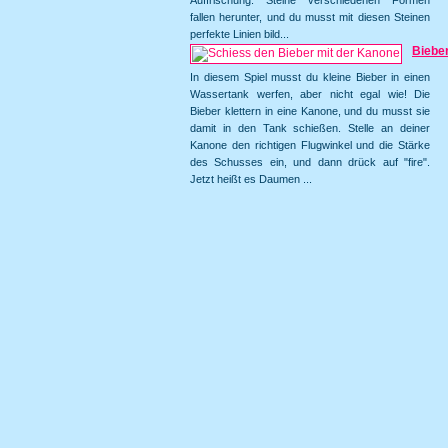
Auffrischung: Steine verschiedenen Formen
fallen herunter, und du musst mit diesen Steinen
perfekte Linien bild...
Biebe
In diesem Spiel musst du kleine Bieber in einen
Wassertank werfen, aber nicht egal wie! Die
Bieber klettern in eine Kanone, und du musst sie
damit in den Tank schießen. Stelle an deiner
Kanone den richtigen Flugwinkel und die Stärke
des Schusses ein, und dann drück auf "fire".
Jetzt heißt es Daumen ...