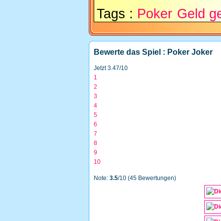
Tags :
Poker
Geld g
Bewerte das Spiel : Poker Joker
Jetzt 3.47/10
1
2
3
4
5
6
7
8
9
10
Note:
3.5
/10 (45 Bewertungen)