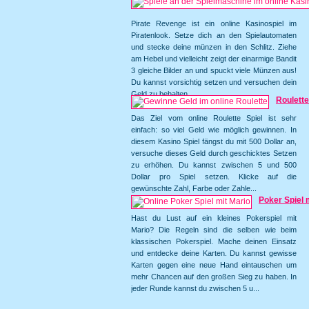
Pirate Revenge ist ein online Kasinospiel im
Piratenlook. Setze dich an den Spielautomaten
und stecke deine münzen in den Schlitz. Ziehe
am Hebel und vielleicht zeigt der einarmige Bandit
3 gleiche Bilder an und spuckt viele Münzen aus!
Du kannst vorsichtig setzen und versuchen dein
Geld zu behalten...
Roulette
Das Ziel vom online Roulette Spiel ist sehr
einfach: so viel Geld wie möglich gewinnen. In
diesem Kasino Spiel fängst du mit 500 Dollar an,
versuche dieses Geld durch geschicktes Setzen
zu erhöhen. Du kannst zwischen 5 und 500
Dollar pro Spiel setzen. Klicke auf die
gewünschte Zahl, Farbe oder Zahle...
Poker Spiel 
Hast du Lust auf ein kleines Pokerspiel mit
Mario? Die Regeln sind die selben wie beim
klassischen Pokerspiel. Mache deinen Einsatz
und entdecke deine Karten. Du kannst gewisse
Karten gegen eine neue Hand eintauschen um
mehr Chancen auf den großen Sieg zu haben. In
jeder Runde kannst du zwischen 5 u...