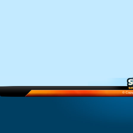
© Copy