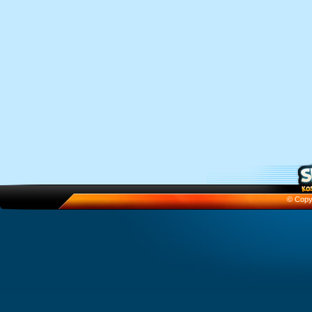
© Copy