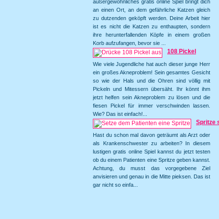
außergewöhnliches gratis online Spiel bringt dich
an einen Ort, an dem gefährliche Katzen gleich
zu dutzenden geköpft werden. Deine Arbeit hier
ist es nicht die Katzen zu enthaupten, sondern
ihre herunterfallenden Köpfe in einem großen
Korb aufzufangen, bevor sie ...
108 Pickel
Wie viele Jugendliche hat auch dieser junge Herr
ein großes Akneproblem! Sein gesamtes Gesicht
so wie der Hals und die Ohren sind völlig mit
Pickeln und Mitessern übersäht. Ihr könnt ihm
jetzt helfen sein Akneproblem zu lösen und die
fiesen Pickel für immer verschwinden lassen.
Wie? Das ist einfach!...
Spritze 
Hast du schon mal davon geträumt als Arzt oder
als Krankenschwester zu arbeiten? In diesem
lustigen gratis online Spiel kannst du jetzt testen
ob du einem Patienten eine Spritze geben kannst.
Achtung, du musst das vorgegebene Ziel
anvisieren und genau in die Mitte pieksen. Das ist
gar nicht so einfa...