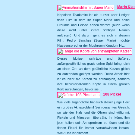
Mario Kla
Napoleon Toadamite ist ein kurzer aber lustiger
flash Film in dem ihr Super Mario und seine
Freunde und Feinde sehen werdet (auch wenn
diese nicht unter ihrem richtigen Namen
auftreten). Und darum geht es sich in diesem
Film: Pedro Sanchez (Super Mario) möchte
Klassensprecher der Mushroom Kingdom Hi...
Dieses blutige, schräge und äußerst
außergewöhnliches gratis online Spiel bringt dich
an einen Ort, an dem gefährliche Katzen gleich
zu dutzenden geköpft werden. Deine Arbeit hier
ist es nicht die Katzen zu enthaupten, sondern
ihre herunterfallenden Köpfe in einem großen
Korb aufzufangen, bevor sie ...
108 Pickel
Wie viele Jugendliche hat auch dieser junge Herr
ein großes Akneproblem! Sein gesamtes Gesicht
so wie der Hals und die Ohren sind völlig mit
Pickeln und Mitessern übersäht. Ihr könnt ihm
jetzt helfen sein Akneproblem zu lösen und die
fiesen Pickel für immer verschwinden lassen.
Wie? Das ist einfach!...