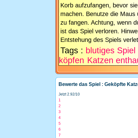
Korb aufzufangen, bevor si
machen. Benutze die Maus u
zu fangen. Achtung, wenn du
ist das Spiel verloren. Hinw
Entstehung des Spiels verlet
Tags :
blutiges Spiel
köpfen
Katzen entha
Bewerte das Spiel : Geköpfte Kat
Jetzt 2.92/10
1
2
3
4
5
6
7