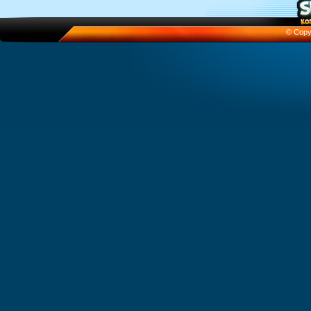
© Copy