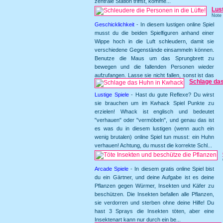
zentrale Station triffst, komme...
Lus
Note 
Geschicklichkeit
- In diesem lustigen online Spiel
musst du die beiden Spielfiguren anhand einer
Wippe hoch in die Luft schleudern, damit sie
verschiedene Gegenstände einsammeln können.
Benutze die Maus um das Sprungbrett zu
bewegen und die fallenden Personen wieder
aufzufangen. Lasse sie nicht fallen, sonst ist das
Schlage da
S...
Lustige Spiele
- Hast du gute Reflexe? Du wirst
sie brauchen um im Kwhack Spiel Punkte zu
erzielen! Whack ist englisch und bedeutet
"verhauen" oder "vermöbeln", und genau das ist
es was du in diesem lustigen (wenn auch ein
wenig brutalen) online Spiel tun musst: ein Huhn
verhauen! Achtung, du musst die korrekte Schl...
Arcade Spiele
- In diesem gratis online Spiel bist
du ein Gärtner, und deine Aufgabe ist es deine
Pflanzen gegen Würmer, Insekten und Käfer zu
beschützen. Die Insekten befallen alle Pflanzen,
sie verdorren und sterben ohne deine Hilfe! Du
hast 3 Sprays die Insekten töten, aber eine
Insektenart kann nur durch ein be...