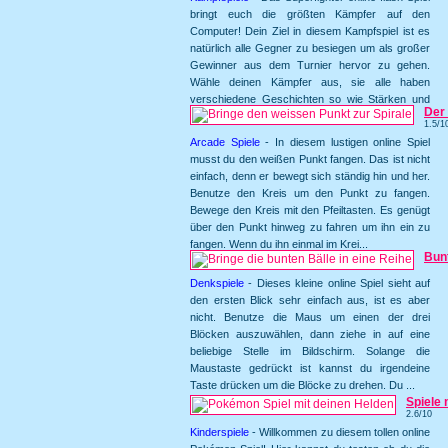
bringt euch die größten Kämpfer auf den
Computer! Dein Ziel in diesem Kampfspiel ist es
natürlich alle Gegner zu besiegen um als großer
Gewinner aus dem Turnier hervor zu gehen.
Wähle deinen Kämpfer aus, sie alle haben
verschiedene Geschichten so wie Stärken und
Der
S...
1.5/1
Arcade Spiele
- In diesem lustigen online Spiel
musst du den weißen Punkt fangen. Das ist nicht
einfach, denn er bewegt sich ständig hin und her.
Benutze den Kreis um den Punkt zu fangen.
Bewege den Kreis mit den Pfeiltasten. Es genügt
über den Punkt hinweg zu fahren um ihn ein zu
fangen. Wenn du ihn einmal im Krei...
Bunt
Denkspiele
- Dieses kleine online Spiel sieht auf
den ersten Blick sehr einfach aus, ist es aber
nicht. Benutze die Maus um einen der drei
Blöcken auszuwählen, dann ziehe in auf eine
beliebige Stelle im Bildschirm. Solange die
Maustaste gedrückt ist kannst du irgendeine
Taste drücken um die Blöcke zu drehen. Du ...
Spiele
2.6/10
Kinderspiele
- Willkommen zu diesem tollen online