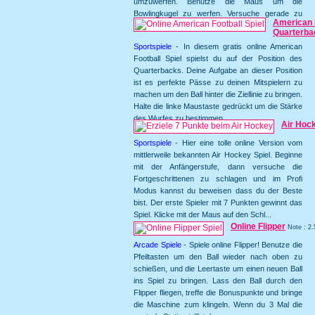
umzuwerfen. Benutze die Maus um die
Bowlingkugel zu werfen. Versuche gerade zu
American 
we...
Quarterba
Sportspiele
- In diesem gratis online American
Football Spiel spielst du auf der Position des
Quarterbacks. Deine Aufgabe an dieser Position
ist es perfekte Pässe zu deinen Mitspielern zu
machen um den Ball hinter die Ziellinie zu bringen.
Halte die linke Maustaste gedrückt um die Stärke
des Wurfes zu bestimmen. ...
Air Hock
Sportspiele
- Hier eine tolle online Version vom
mittlerweile bekannten Air Hockey Spiel. Beginne
mit der Anfängerstufe, dann versuche die
Fortgeschrittenen zu schlagen und im Profi
Modus kannst du beweisen dass du der Beste
bist. Der erste Spieler mit 7 Punkten gewinnt das
Spiel. Klicke mit der Maus auf den Schl...
Online Flipper
Note : 2.
Arcade Spiele
- Spiele online Flipper! Benutze die
Pfeiltasten um den Ball wieder nach oben zu
schießen, und die Leertaste um einen neuen Ball
ins Spiel zu bringen. Lass den Ball durch den
Flipper fliegen, treffe die Bonuspunkte und bringe
die Maschine zum klingeln. Wenn du 3 Mal die