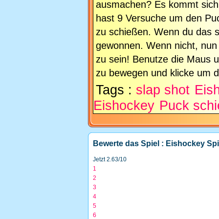
ausmachen? Es kommt sich a
hast 9 Versuche um den Puc
zu schießen. Wenn du das sc
gewonnen. Wenn nicht, nun j
zu sein! Benutze die Maus u
zu bewegen und klicke um d
Tags :
slap shot
Eis
Eishockey
Puck sch
Bewerte das Spiel : Eishockey Spi
Jetzt 2.63/10
1
2
3
4
5
6