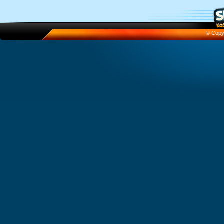
© Copy