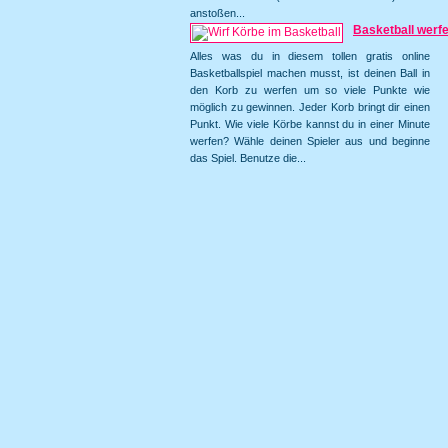
anstoßen...
Basketball werf
Alles was du in diesem tollen gratis online
Basketballspiel machen musst, ist deinen Ball in
den Korb zu werfen um so viele Punkte wie
möglich zu gewinnen. Jeder Korb bringt dir einen
Punkt. Wie viele Körbe kannst du in einer Minute
werfen? Wähle deinen Spieler aus und beginne
das Spiel. Benutze die...