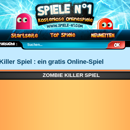
iller Spiel
: ein gratis Online-Spiel
ZOMBIE KILLER SPIEL