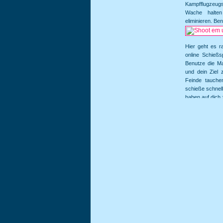
Kampfflugzeu
Wache halten 
eliminieren. Be
Hier geht es ra
online Schießs
Benutze die M
und dein Ziel z
Feinde tauche
schieße schnell
haben auf dich z