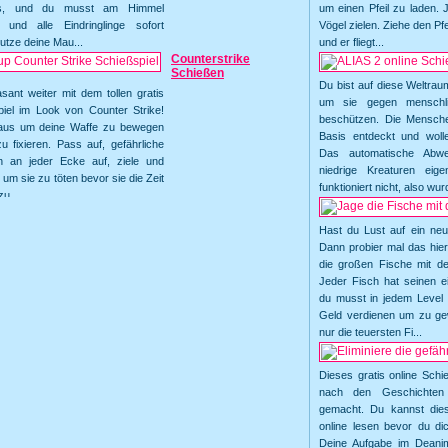
gs, und du musst am Himmel
um einen Pfeil zu laden. 
und alle Eindringlinge sofort
Vögel zielen. Ziehe den Pfe
nutze deine Mau...
und er fliegt...
Counterstrike
Schießen
Du bist auf diese Weltra
sant weiter mit dem tollen gratis
um sie gegen menschlic
piel im Look von Counter Strike!
beschützen. Die Mensch
aus um deine Waffe zu bewegen
Basis entdeckt und wolle
u fixieren. Pass auf, gefährliche
Das automatische Abw
n an jeder Ecke auf, ziele und
niedrige Kreaturen eigen
 um sie zu töten bevor sie die Zeit
funktioniert nicht, also wur
u...
Hast du Lust auf ein neue
Dann probier mal das hier!
die großen Fische mit d
Jeder Fisch hat seinen e
du musst in jedem Level 
Geld verdienen um zu ge
nur die teuersten Fi...
Dieses gratis online Schi
nach den Geschichten
gemacht. Du kannst die
online lesen bevor du di
Deine Aufgabe im Deani