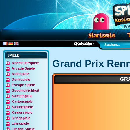
SPIELE
Grand Prix Ren
Abenteuerspiele
Arcade Spiele
Autospiele
GR
Denkspiele
Escape Spiele
Geschicklichkeit
Kampfspiele
Kartenspiele
Kasinospiele
Kinderspiele
Kriegspiele
Lernspiele
Lustige Spiele