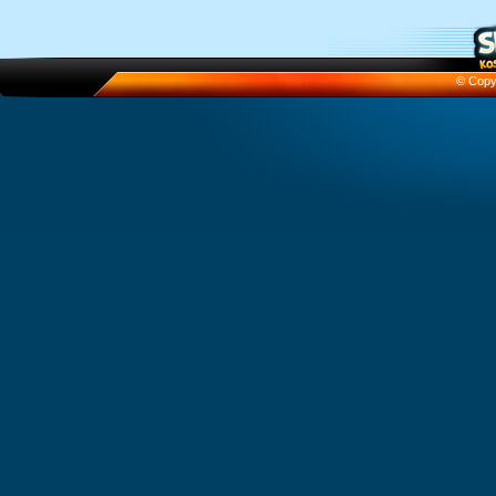
© Copy