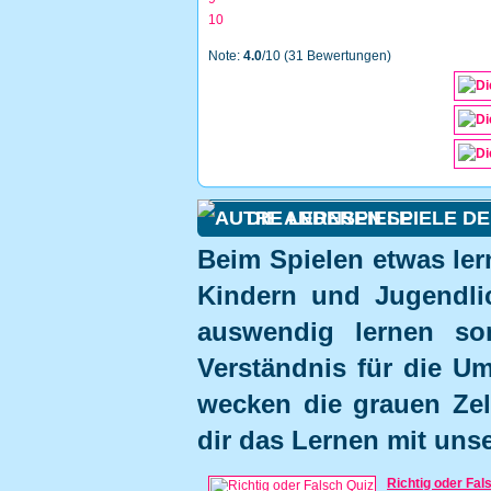
10
Note:
4.0
/10 (31 Bewertungen)
DIE ANDEREN SPIELE DE
Beim Spielen etwas ler
Kindern und Jugendlic
auswendig lernen son
Verständnis für die U
wecken die grauen Zell
dir das Lernen mit unse
Richtig oder Fal