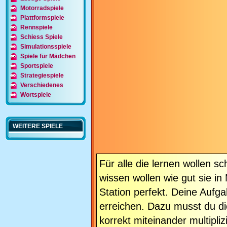
Motorradspiele
Plattformspiele
Rennspiele
Schiess Spiele
Simulationsspiele
Spiele für Mädchen
Sportspiele
Strategiespiele
Verschiedenes
Wortspiele
WEITERE SPIELE
Für alle die lernen wollen sc
wissen wollen wie gut sie in 
Station perfekt. Deine Auf
erreichen. Dazu musst du di
korrekt miteinander multipli