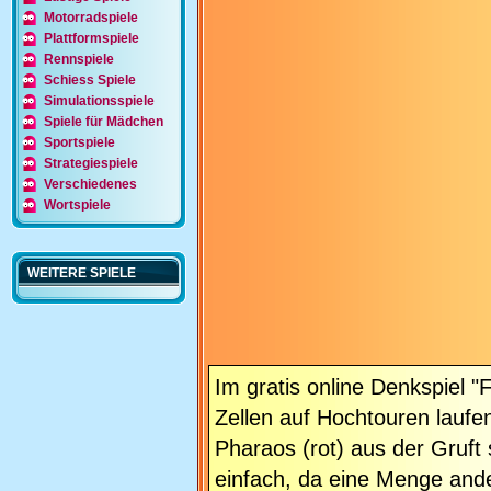
Motorradspiele
Plattformspiele
Rennspiele
Schiess Spiele
Simulationsspiele
Spiele für Mädchen
Sportspiele
Strategiespiele
Verschiedenes
Wortspiele
WEITERE SPIELE
Im gratis online Denkspiel 
Zellen auf Hochtouren laufe
Pharaos (rot) aus der Gruft 
einfach, da eine Menge and