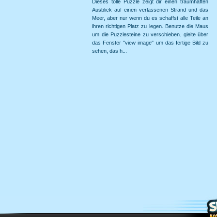
Dieses tolle Puzzle zeigt dir einen traumhaften
Ausblick auf einen verlassenen Strand und das
Meer, aber nur wenn du es schaffst alle Teile an
ihren richtigen Platz zu legen. Benutze die Maus
um die Puzzlesteine zu verschieben. gleite über
das Fenster "view image" um das fertige Bild zu
sehen, das h...