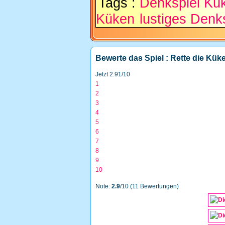
Tags :
Denkspiel Kü
Küken
lustiges Denk
Bewerte das Spiel : Rette die Kük
Jetzt 2.91/10
1
2
3
4
5
6
7
8
9
10
Note:
2.9
/10 (11 Bewertungen)