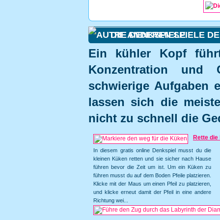
DIE ANDEREN SPIELE DE
Ein kühler Kopf führ
Konzentration und 
schwierige Aufgaben e
lassen sich die meist
nicht zu schnell die G
Rette die
In diesem gratis online Denkspiel musst du die
kleinen Küken retten und sie sicher nach Hause
führen bevor die Zeit um ist. Um ein Küken zu
führen musst du auf dem Boden Pfeile platzieren.
Klicke mit der Maus um einen Pfeil zu platzieren,
und klicke erneut damit der Pfeil in eine andere
Richtung wei...