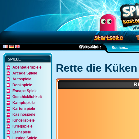
SPIELE
Rette die Küken
Abenteuerspiele
Arcade Spiele
Autospiele
R
Denkspiele
Escape Spiele
Geschicklichkeit
Kampfspiele
Kartenspiele
Kasinospiele
Kinderspiele
Kriegspiele
Lernspiele
Lustige Spiele