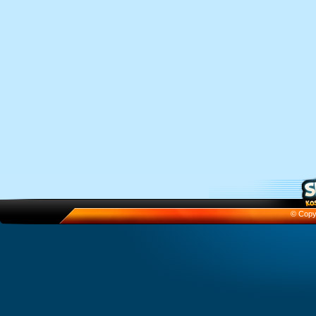
© Copy