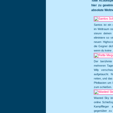
Tolle Actionsp
hier zu gewinn
absolute Weltn
Santos ist ein 
im Weltraum sta
steure deinen
eliminiere so 
neuen Highsco
die Gegner dich
wenn du keine .
Der berühmte
mehreren Tagen
Wily verschw
aufgetaucht. 
retten, und das 
Pfeiltasten um
zum schießen. 
Wasted Sky ist
online Schießs
Kampfflieger
gegenüber zu 