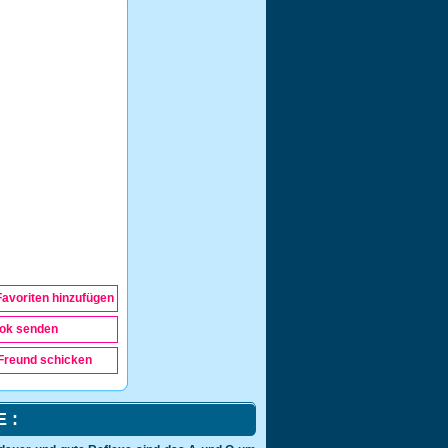
Favoriten hinzufügen
ok senden
Freund schicken
 :