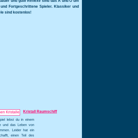
Ausdauer und gute Reflexe sind das A und O um
und Fortgeschrittene Spieler. Klassiker und
le sind kostenlos!
Kristall Raumschiff
piel lebst du in einem
ie und das Leben von
ommen. Leider hat ein
afft, einen Teil des