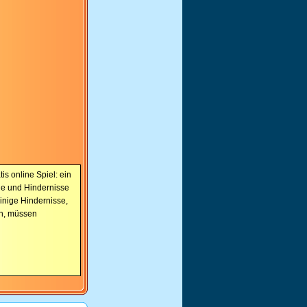
is online Spiel: ein
de und Hindernisse
inige Hindernisse,
en, müssen