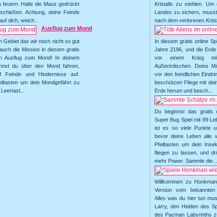
m feuern. Halte die Maus gedrückt
Kristalls zu stehlen. Um
schießen. Achtung, deine Feinde
Landes zu sichern, musst
uf dich, weich...
nach dem verlorenen Krista
Ausflug zum Mond
n Gebiet das wir noch nicht so gut
In diesem gratis online Sp
auch die Mission in diesem gratis
Jahre 2196, und die Erde 
ein Ausflug zum Mond! In deinem
vor einem Krieg mit
nnst du über den Mond fahren,
Außerirdischen. Deine Mi
f Feinde und Hindernisse auf.
vor den feindlichen Eindri
eiltasten um dein Mondgefährt zu
beschützen Fliege mit de
Leertast...
Erde herum und besch...
Du beginnst das gratis 
Super Bug Spiel mit 89 Le
ist es so viele Punkte 
bevor deine Leben alle 
Pfeiltasten um dein Inse
fliegen zu lassen, und dr
mehr Power. Sammle die...
Willkommen zu Honkman, 
Version vom bekannten 
Alles was du hier tun mu
Larry, den Helden des Sp
des Pacman Labyrinths zu