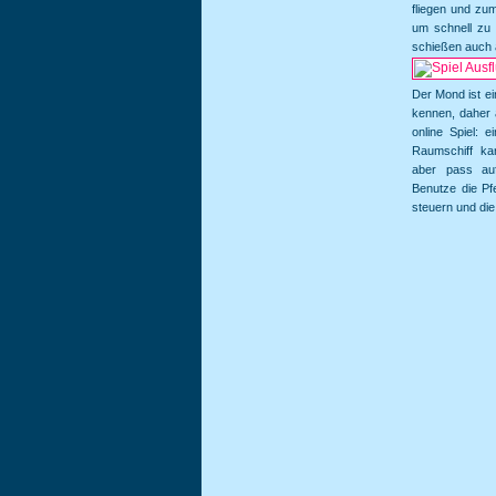
fliegen und zu
um schnell zu 
schießen auch a
Der Mond ist ei
kennen, daher 
online Spiel: 
Raumschiff ka
aber pass au
Benutze die Pf
steuern und die 