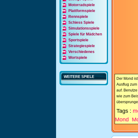
Motorradspiele
Plattformspiele
Rennspiele
Schiess Spiele
Simulationsspiele
Spiele für Mädchen
Sportspiele
Strategiespiele
Verschiedenes
Wortspiele
WEITERE SPIELE
Der Mond ist
Ausflug zum 
auf. Benutze
wie zum Beis
übersprunge
Tags :
m
Mond
Mo